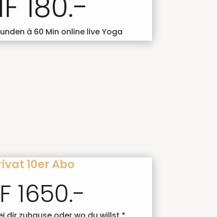
F 180.-
tunden à 60 Min online live Yoga
Privat 10er Abo
F 1650.-
ei dir zuhause oder wo du willst *