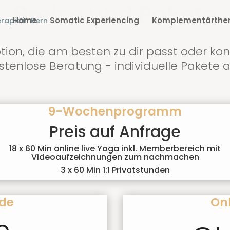
Preise und Pakete
Home
Somatic Experiencing
Komplementärther
tion, die am besten zu dir passt oder kon
ostenlose Beratung - individuelle Pakete 
9-Wochenprogramm
Preis auf Anfrage
18 x 60 Min online live Yoga inkl. Memberbereich mit
Videoaufzeichnungen zum nachmachen
3 x 60 Min 1:1 Privatstunden
nde
Onl