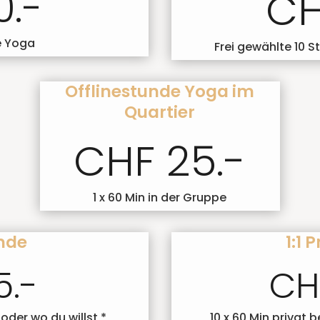
0.-
CH
ve Yoga
Frei gewählte 10 S
Offlinestunde Yoga im
Quartier
CHF 25.-
1 x 60 Min in der Gruppe
unde
1:1 
5.-
CH
 oder wo du willst *
10 x 60 Min privat b