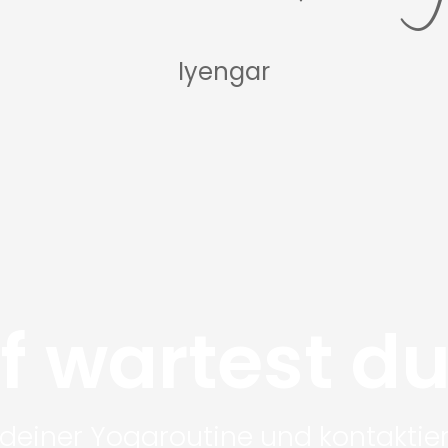
Iyengar
 wartest d
t deiner Yogaroutine und kontaktie