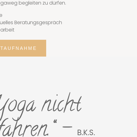
ogaweg begleiten zu dürfen.
e
duelles Beratungsgespräch
arbeit
KTAUFNAHME
oga nicht
fahren.“ –
B.K.S.